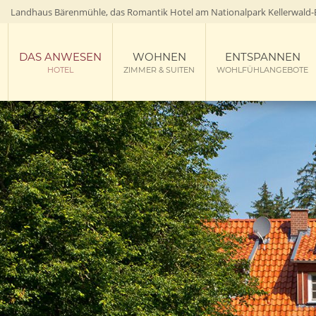
Landhaus Bärenmühle, das Romantik Hotel am Nationalpark Kellerwald-
DAS ANWESEN
WOHNEN
ENTSPANNEN
HOTEL
ZIMMER & SUITEN
WOHLFÜHLANGEBOTE