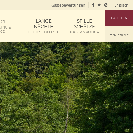
Gästebewertungen
Englisch
BUCHEN
LANGE
STILLE
ICH
NÄCHTE
SCHÄTZE
GUNG &
ICE
HOCHZEIT & FESTE
NATUR & KULTUR
ANGEBOTE