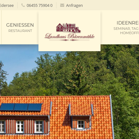
Edersee
06455 75904 0
Anfragen
IDEENRE
GENIESSEN
SEMINAR, TA
RESTAURANT
HOMEOFF